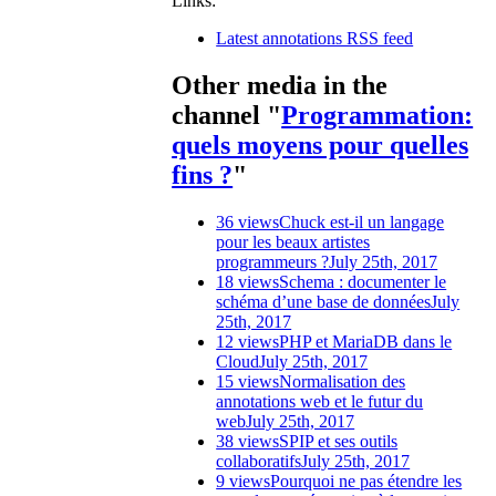
Links:
Latest annotations RSS feed
Other media in the
channel "
Programmation:
quels moyens pour quelles
fins ?
"
36 views
Chuck est-il un langage
pour les beaux artistes
programmeurs ?
July 25th, 2017
18 views
Schema : documenter le
schéma d’une base de données
July
25th, 2017
12 views
PHP et MariaDB dans le
Cloud
July 25th, 2017
15 views
Normalisation des
annotations web et le futur du
web
July 25th, 2017
38 views
SPIP et ses outils
collaboratifs
July 25th, 2017
9 views
Pourquoi ne pas étendre les