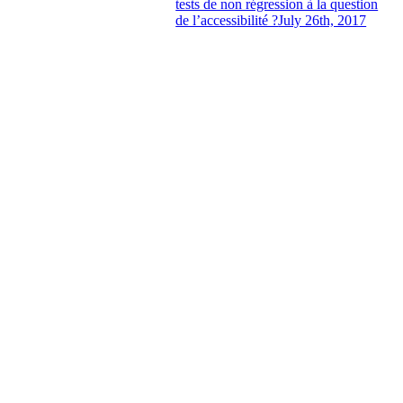
tests de non régression à la question
de l’accessibilité ?
July 26th, 2017