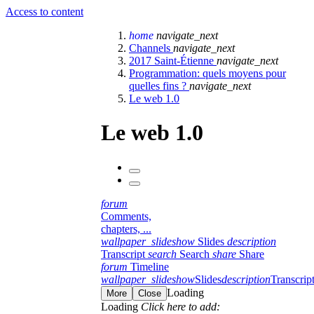
Access to content
home
navigate_next
Channels
navigate_next
2017 Saint-Étienne
navigate_next
Programmation: quels moyens pour
quelles fins ?
navigate_next
Le web 1.0
Le web 1.0
forum
Comments,
chapters, ...
wallpaper_slideshow
Slides
description
Transcript
search
Search
share
Share
forum
Timeline
wallpaper_slideshow
Slides
description
Transcrip
Loading
More
Close
Loading
Click here to add: