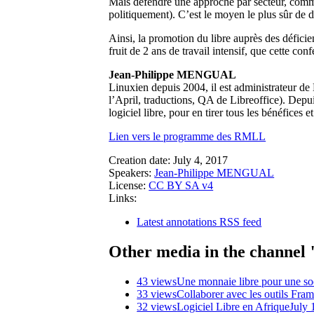
Mais défendre une approche par secteur, comme 
politiquement). C’est le moyen le plus sûr de 
Ainsi, la promotion du libre auprès des défici
fruit de 2 ans de travail intensif, que cette co
Jean-Philippe MENGUAL
Linuxien depuis 2004, il est administrateur de L
l’April, traductions, QA de Libreoffice). Depu
logiciel libre, pour en tirer tous les bénéfices e
Lien vers le programme des RMLL
Creation date:
July 4, 2017
Speakers:
Jean-Philippe MENGUAL
License:
CC BY SA v4
Links:
Latest annotations RSS feed
Other media in the channel 
43 views
Une monnaie libre pour une soc
33 views
Collaborer avec les outils Fram
32 views
Logiciel Libre en Afrique
July 