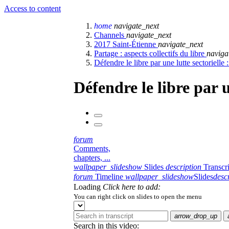
Access to content
home
navigate_next
Channels
navigate_next
2017 Saint-Étienne
navigate_next
Partage : aspects collectifs du libre
naviga
Défendre le libre par une lutte sectorielle 
Défendre le libre par u
forum
Comments,
chapters, ...
wallpaper_slideshow
Slides
description
Transcr
forum
Timeline
wallpaper_slideshow
Slides
desc
Loading
Click here to add:
You can right click on slides to open the menu
arrow_drop_up
Search in this video: