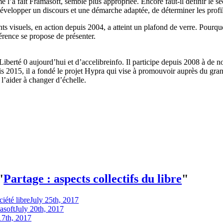
l’a fait Framasoft, semble plus appropriée. Encore faut-il définir le s
développer un discours et une démarche adaptée, de déterminer les profil
ents visuels, en action depuis 2004, a atteint un plafond de verre. Pour
nférence se propose de présenter.
iberté 0 aujourd’hui et d’accelibreinfo. Il participe depuis 2008 à de nom
is 2015, il a fondé le projet Hypra qui vise à promouvoir auprès du gran
t l’aider à changer d’échelle.
"
Partage : aspects collectifs du libre
"
iété libre
July 25th, 2017
asoft
July 20th, 2017
17th, 2017