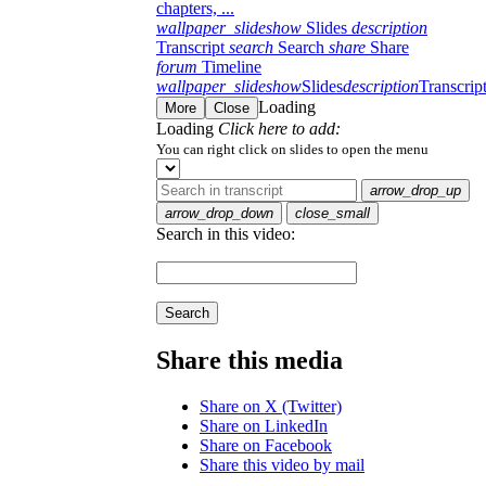
chapters, ...
wallpaper_slideshow
Slides
description
Transcript
search
Search
share
Share
forum
Timeline
wallpaper_slideshow
Slides
description
Transcrip
Loading
More
Close
Loading
Click here to add:
You can right click on slides to open the menu
arrow_drop_up
arrow_drop_down
close_small
Search in this video:
Search
Share this media
Share on X (Twitter)
Share on LinkedIn
Share on Facebook
Share this video by mail