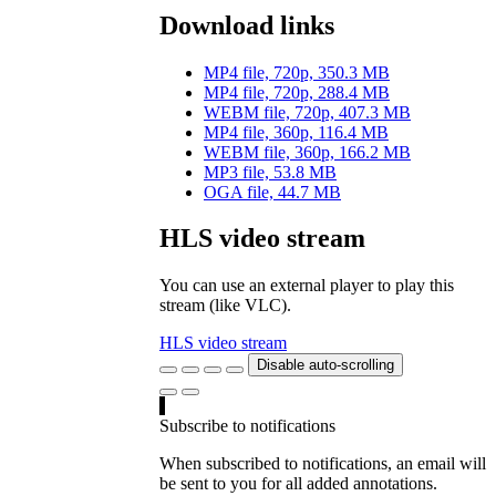
Download links
MP4 file, 720p, 350.3 MB
MP4 file, 720p, 288.4 MB
WEBM file, 720p, 407.3 MB
MP4 file, 360p, 116.4 MB
WEBM file, 360p, 166.2 MB
MP3 file, 53.8 MB
OGA file, 44.7 MB
HLS video stream
You can use an external player to play this
stream (like VLC).
HLS video stream
Disable auto-scrolling
Subscribe to notifications
When subscribed to notifications, an email will
be sent to you for all added annotations.