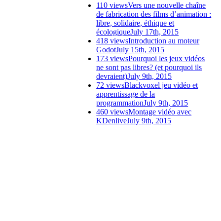
110 views
Vers une nouvelle chaîne
de fabrication des films d’animation :
libre, solidaire, éthique et
écologique
July 17th, 2015
418 views
Introduction au moteur
Godot
July 15th, 2015
173 views
Pourquoi les jeux vidéos
ne sont pas libres? (et pourquoi ils
devraient)
July 9th, 2015
72 views
Blackvoxel jeu vidéo et
apprentissage de la
programmation
July 9th, 2015
460 views
Montage vidéo avec
KDenlive
July 9th, 2015