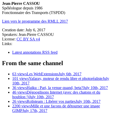
Jean-Pierre CASSOU
Spéléologue depuis 1986
Fonctionnaire des Transports (TSPDD)
Lien vers le programme des RMLL 2017
Creation date:
July 6, 2017
Speakers:
Jean-Pierre CASSOU
License:
CC BY SA v4
Links:
Latest annotations RSS feed
From the same channel
63 views
Les WebExtensions
July 6th, 2017
101 views
Yafaray, moteur de rendu libre et photoréaliste
July
10th, 2017
36 views
Haiku : Pari, la venue quand, beta?
July 10th, 2017
46 views
Dégooglisons Internet (avec des chatons et du
houblon !)
July 10th, 2017
26 views
Rolisteam : Libérer vos parties
July 10th, 2017
2200 views
Mille et une façons de détourner une image
GIMP
July 17th, 2017