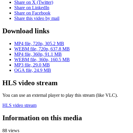
Share on X (Twitter)
Share on LinkedIn
Share on Facebook
Share this video by mail
Download links
MP4 file, 720p, 305.2 MB
WEBM file, 720p, 637.8 MB
MP4 file, 360p, 91.1 MB
WEBM file, 360p, 160.5 MB
MP3 file, 29.0 MB
OGA file, 24.9 MB
HLS video stream
You can use an external player to play this stream (like VLC).
HLS video stream
Information on this media
88 views