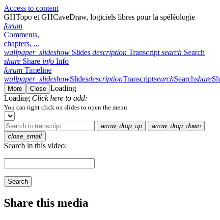
Access to content
GHTopo et GHCaveDraw, logiciels libres pour la spéléologie
forum
Comments,
chapters, ...
wallpaper_slideshow
Slides
description
Transcript
search
Search
share
Share
info
Info
forum
Timeline
wallpaper_slideshow
Slides
description
Transcript
search
Search
share
Sh
Loading
More
Close
Loading
Click here to add:
You can right click on slides to open the menu
arrow_drop_up
arrow_drop_down
close_small
Search in this video:
Search
Share this media